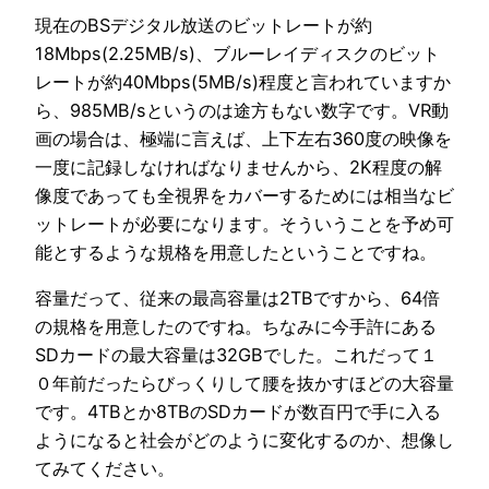
現在のBSデジタル放送のビットレートが約
18Mbps(2.25MB/s)、ブルーレイディスクのビット
レートが約40Mbps(5MB/s)程度と言われていますか
ら、985MB/sというのは途方もない数字です。VR動
画の場合は、極端に言えば、上下左右360度の映像を
一度に記録しなければなりませんから、2K程度の解
像度であっても全視界をカバーするためには相当なビ
ットレートが必要になります。そういうことを予め可
能とするような規格を用意したということですね。
容量だって、従来の最高容量は2TBですから、64倍
の規格を用意したのですね。ちなみに今手許にある
SDカードの最大容量は32GBでした。これだって１
０年前だったらびっくりして腰を抜かすほどの大容量
です。4TBとか8TBのSDカードが数百円で手に入る
ようになると社会がどのように変化するのか、想像し
てみてください。