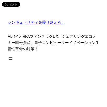
内
容
を
シンギュラリティを乗り越えろ！
ス
キ
ッ
AIバイオRPAフィンテックDX、シェアリングエコノ
プ
ミー暗号資産、量子コンピューターイノベーション生
産性革命の対策！