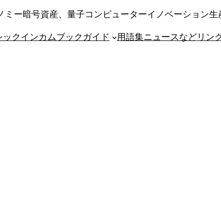
エコノミー暗号資産、量子コンピューターイノベーション
シックインカム
ブックガイド
用語集
ニュースなど
リン