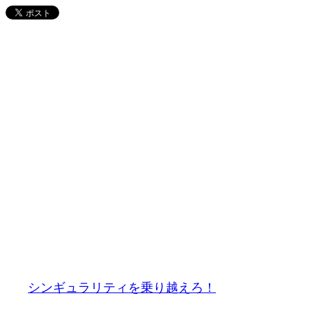
内
容
を
ス
キ
ッ
プ
シンギュラリティを乗り越えろ！