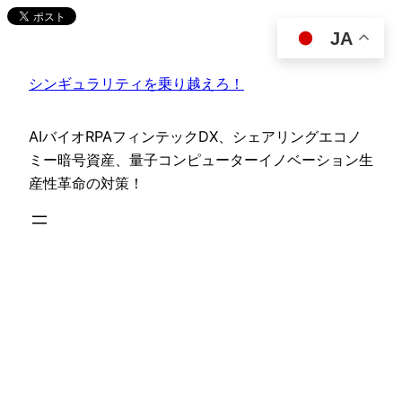
内
JA
容
を
シンギュラリティを乗り越えろ！
ス
キ
ッ
AIバイオRPAフィンテックDX、シェアリングエコノ
プ
ミー暗号資産、量子コンピューターイノベーション生
産性革命の対策！