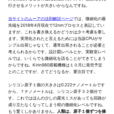
行させるメリットが大きいからなんですね。
当サイトのムーアの法則解説ページ
では、微細化の最
先端を2018年4月現在で12nmプロセスと表記してい
ますが、これを書き換えるかどうかは少々考慮を要し
ます。実用化されたと言えるためには当該CPUがサ
ンプル出荷じゃなくて、通常出荷されることが必要と
考えられるからです。設計図レベルとか、実験室レベ
ルでは、いくらでも微細化を語ることができてしまう
からですね。Kirin980搭載機種は１０月に発売予定
とのことですが、さてどうなるか、要注目です。
シリコン原子１個の大きさは0.222ナノメートルです
から、７ナノメートルは、シリコン原子３２個分で
す。これではほんの少しの露光ミスがあっても回路が
成り立たなくなってしまう程の微細化レベルですね。
もう驚くしかありません。
人類は、原子１個ずつを操