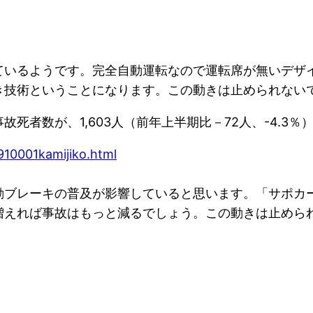
ているようです。完全自動運転なので運転席が無いデザ
き技術ということになります。この動きは止められない
死者数が、1,603人（前年上半期比－72人、-4.3％
910001kamijiko.html
動ブレーキの普及が影響していると思います。「サポカ
増えれば事故はもっと減るでしょう。この動きは止めら