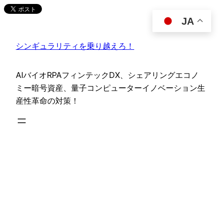
内
JA
容
を
シンギュラリティを乗り越えろ！
ス
キ
ッ
AIバイオRPAフィンテックDX、シェアリングエコノ
プ
ミー暗号資産、量子コンピューターイノベーション生
産性革命の対策！