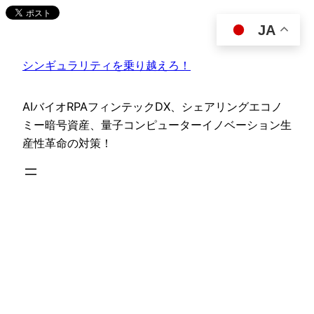
内
JA
容
を
シンギュラリティを乗り越えろ！
ス
キ
ッ
AIバイオRPAフィンテックDX、シェアリングエコノ
プ
ミー暗号資産、量子コンピューターイノベーション生
産性革命の対策！