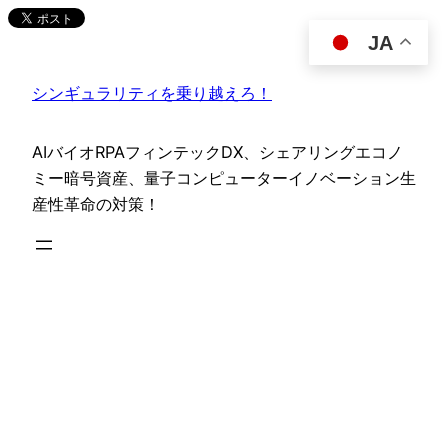
内
JA
容
を
シンギュラリティを乗り越えろ！
ス
キ
ッ
AIバイオRPAフィンテックDX、シェアリングエコノ
プ
ミー暗号資産、量子コンピューターイノベーション生
産性革命の対策！