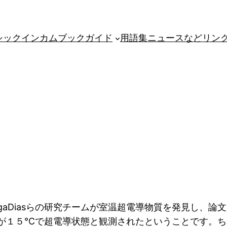
シックインカム
ブックガイド
用語集
ニュースなど
リン
gaDiasらの研究チームが室温超電導物質を発見し、論文が
r hydride)が１５℃で超電導状態と観測されたというこ