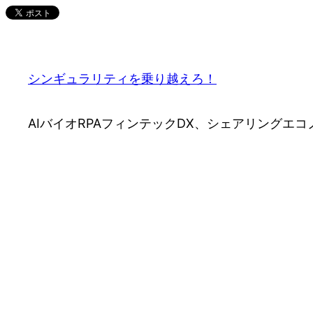
内
容
を
ス
シンギュラリティを乗り越えろ！
キ
ッ
AIバイオRPAフィンテックDX、シェアリング
プ