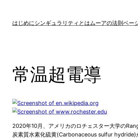
はじめに
シンギュラリティとは
ムーアの法則
ベー
常温超電導
2020年10月、アメリカのロチェスター大学のRan
炭素質水素化硫黄(Carbonaceous sulfu