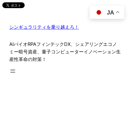
内
JA
容
を
シンギュラリティを乗り越えろ！
ス
キ
ッ
AIバイオRPAフィンテックDX、シェアリングエコノ
プ
ミー暗号資産、量子コンピューターイノベーション生
産性革命の対策！