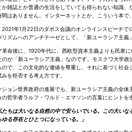
とか雑誌とか普通の生活をしていても得られない知識、
時間はありません。インターネットとか、こういう本で
2021年1月22日のダボス会議のオンラインスピーチ
バリズムへのアンチテーゼとして、「新ユーラシア主義
シア革命後に、1920年代に、西欧型資本主義よりも民
れたのが「新ユーラシア主義」なのです。モスクワ大学政
るので、この文化的な価値を尊重し、それに基づく社会
試みを拒否する考え方です。
ーション世界政府の進展でも、新ユーラシア主義の全体
カの哲学者ラルフ・ワルド・エマソンの言葉にヒントを
私たちは大いなる自然の中で安らいでいる。この大いな
らゆる存在とひとつになっている。」