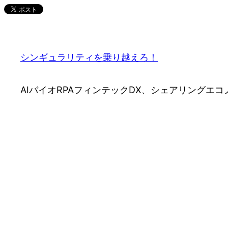
内
容
を
ス
シンギュラリティを乗り越えろ！
キ
ッ
AIバイオRPAフィンテックDX、シェアリング
プ