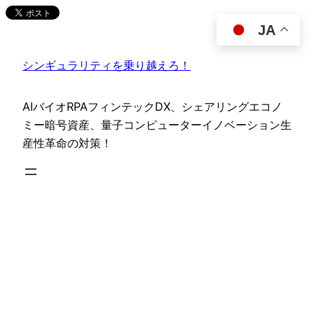
内
JA
容
を
シンギュラリティを乗り越えろ！
ス
キ
ッ
AIバイオRPAフィンテックDX、シェアリングエコノ
プ
ミー暗号資産、量子コンピューターイノベーション生
産性革命の対策！