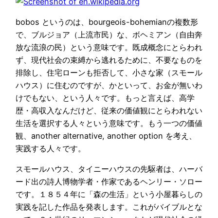
bobos というのは、bourgeois-bohemianの複数形
で、ブルジョア（上流市民）な、ボヘミアン（自由奔
放な流浪の民）という意味です。既成概念にとらわれ
ず、現代社会の束縛から逃れるために、不要なものを
排除し、住宅ローンも拒否して、小さな家（スモール
ハウス）に住むのですが、かといって、お金が無いわ
けでもない、という人々です。もっと言えば、高学
歴・高収入なんだけど、従来の価値観にとらわれない
生活を選択する人々という意味です。もう一つの価値
観、another alternative, another option を考え、
実践する人々です。
スモールハウス、タイニーハウスの先駆者は、ハーバ
ード出の詩人博物学者・作家であるヘンリー・ソロー
です。１８５４年に「森の生活」という小屋暮らしの
実践を記した作品を発表します。これがバイブルとな