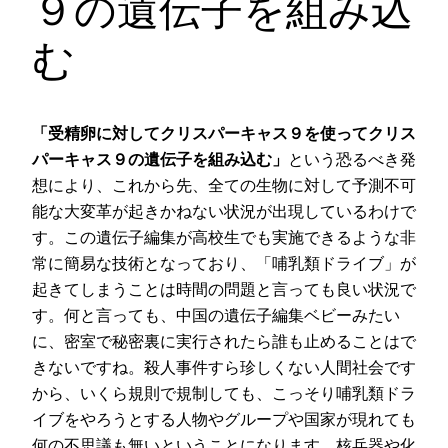
９の遺伝子を組み込
む
「受精卵に対してクリスパーキャス９を使ってクリス
パーキャス９の遺伝子を組み込む」
という恐るべき発
想により、これから先、全ての生物に対して予測不可
能な大変革が起きかねない状況が出現しているわけで
す。この遺伝子編集が高校生でも実施できるような非
常に簡易な技術となっており、「哺乳類ドライブ」が
起きてしまうことは時間の問題と言っても良い状況で
す。何と言っても、中国の遺伝子編集ベビーみたい
に、密室で秘密裏に実行されたら誰も止めることはで
きないですね。殺人事件すら珍しくない人間社会です
から、いくら規則で規制しても、こっそり哺乳類ドラ
イブをやろうとする人物やグループや国家が現れても
何の不思議も無いということになります。核兵器や化