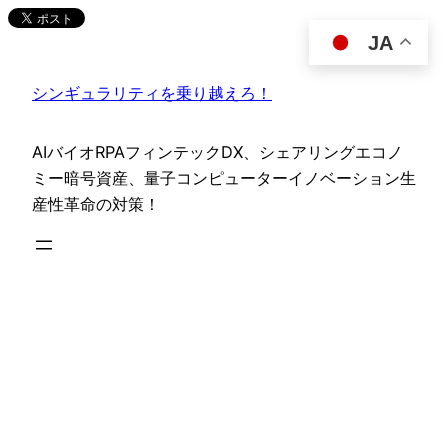
内
JA
容
を
シンギュラリティを乗り越えろ！
ス
キ
ッ
AIバイオRPAフィンテックDX、シェアリングエコノ
プ
ミー暗号資産、量子コンピューターイノベーション生
産性革命の対策！