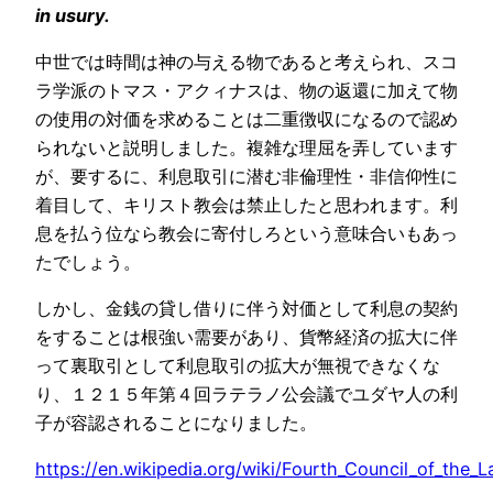
in usury.
中世では時間は神の与える物であると考えられ、スコ
ラ学派のトマス・アクィナスは、物の返還に加えて物
の使用の対価を求めることは二重徴収になるので認め
られないと説明しました。複雑な理屈を弄しています
が、要するに、利息取引に潜む非倫理性・非信仰性に
着目して、キリスト教会は禁止したと思われます。利
息を払う位なら教会に寄付しろという意味合いもあっ
たでしょう。
しかし、金銭の貸し借りに伴う対価として利息の契約
をすることは根強い需要があり、貨幣経済の拡大に伴
って裏取引として利息取引の拡大が無視できなくな
り、１２１５年第４回ラテラノ公会議でユダヤ人の利
子が容認されることになりました。
https://en.wikipedia.org/wiki/Fourth_Council_of_the_L