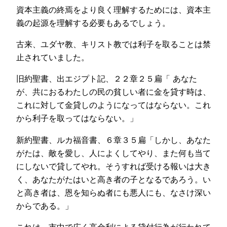
資本主義の終焉をより良く理解するためには、資本主
義の起源を理解する必要もあるでしょう。
古来、ユダヤ教、キリスト教では利子を取ることは禁
止されていました。
旧約聖書、出エジプト記、２２章２５扁「 あなた
が、共におるわたしの民の貧しい者に金を貸す時は、
これに対して金貸しのようになってはならない。これ
から利子を取ってはならない。」
新約聖書、ルカ福音書、６章３５扁「しかし、あなた
がたは、敵を愛し、人によくしてやり、また何も当て
にしないで貸してやれ。そうすれば受ける報いは大き
く、あなたがたはいと高き者の子となるであろう。い
と高き者は、恩を知らぬ者にも悪人にも、なさけ深い
からである。」
これは、市中で広く高金利による貸付行為が行われて