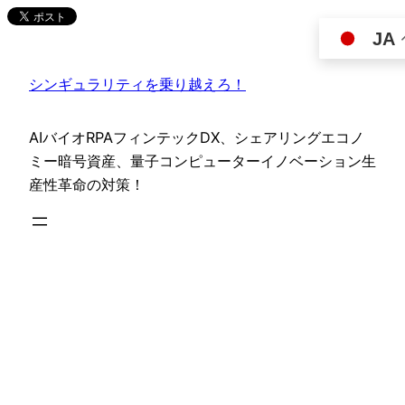
内
JA
容
を
シンギュラリティを乗り越えろ！
ス
キ
ッ
AIバイオRPAフィンテックDX、シェアリングエコノ
プ
ミー暗号資産、量子コンピューターイノベーション生
産性革命の対策！