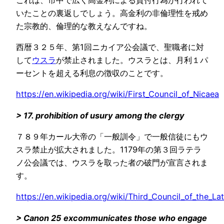
いたことの裏返しでしょう。高金利の非倫理性を戒め
た宗教的、倫理的な教えなんですね。
西暦３２５年、第1回ニカイア公会議で、聖職者に対
して
ウスラ
が禁止されました。ウスラとは、月利１パ
ーセントを超える利息の徴収のことです。
https://en.wikipedia.org/wiki/First_Council_of_Nicaea
> 17. prohibition of usury among the clergy
７８９年カール大帝の「一般訓令」で一般信徒にもウ
スラ禁止が拡大されました。1179年の第３回ラテラ
ノ公会議では、ウスラを取った者の破門が宣言されま
す。
https://en.wikipedia.org/wiki/Third_Council_of_the_La
> Canon 25 excommunicates those who engage