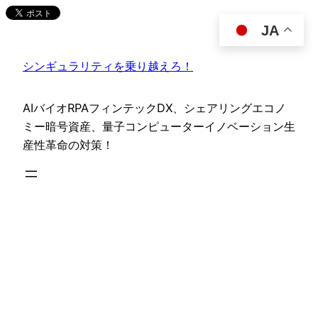
内
JA
容
を
シンギュラリティを乗り越えろ！
ス
キ
ッ
AIバイオRPAフィンテックDX、シェアリングエコノ
プ
ミー暗号資産、量子コンピューターイノベーション生
産性革命の対策！