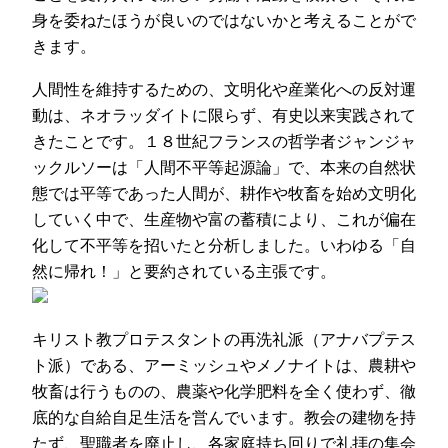
身を委ねたほうが良いのではないかと考えることがで
きます。
人間性を維持するための、文明化や産業化への反対運
動は、ネオラッダイトに限らず、有史以来実践されて
きたことです。１８世紀フランスの哲学者ジャンジャ
ックルソーは「人間不平等起源論」で、本来の自然状
態では平等であった人間が、耕作や牧畜を始め文明化
していく中で、生産物や富の蓄積により、これが偏在
化して不平等を招いたと分析しました。いわゆる「自
然に帰れ！」と要約されている主張です。
キリスト教プロテスタントの再洗礼派（アナバプテス
ト派）である、アーミッシュやメノナイトは、農耕や
牧畜は行うものの、農薬や化学肥料を全く使わず、徹
底的な自給自足生活を営んでいます。教会の建物を持
たず、聖職者を廃止し、各家庭持ち回りで礼拝の集会