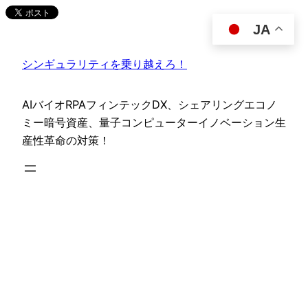
内
JA
容
を
シンギュラリティを乗り越えろ！
ス
キ
ッ
AIバイオRPAフィンテックDX、シェアリングエコノ
プ
ミー暗号資産、量子コンピューターイノベーション生
産性革命の対策！