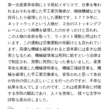
第一次産業革命期に１９世紀イギリスで、仕事を奪わ
れるおそれを感じた手工業労働者が、織物機械などを
排斥したり破壊したりした運動です。１７７９年に、
ネッド＝ラッドという人物が、２台のストッキングフ
レームという織機を破壊したのがきっかけと言われ、
この人物の名前を取って、ラッダイト運動と呼ばれて
います。この運動は労働運動の先駆けとも言われてい
ます。高価な機械を破壊されると資本家には多大な損
害となるため、機械破壊者は死刑に処すという法律ま
で制定され、実際に死刑になった者もいました。産業
革命を推進した機械発明者も、機械工場経営者も、機
械を破壊した手工業労働者も、皆良かれと思って各自
が自分の信じた正しいことを行ったのですが、不幸な
結果を生んでしまったのです。これは産業革命に付随
する市民の騒乱であり、人々を啓発し、様々な文学や
詩歌も産み出しました。