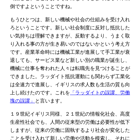
倒ですよということですね。
もうひとつは、新しい機械や社会の仕組みを受け入れ
ろということです。新しい社会制度に反対し抵抗した
い気持ちは理解できますが、反動するより、うまく取
り入れる事の方が生き易いのではないかという考え方
です。産業革命時には機械工業が進展して手工業が衰
退しても、サービス業など新しい別の職業が誕生し、
機械に仕事を奪われた人々は転職先を見つけることが
できました。ラッダイト抵抗運動にも関わらず工業化
は全速力で進展し、イギリスの求人数も生活の質も向
上し続けたのです。これを
「ラッダイトの誤謬、労働
塊の誤謬」
と言います。
１９世紀イギリス同様、２１世紀の情報化社会、高度
生産性社会でも、人間の従来型の労働は必要性が低下
しますが、従来の労働に固執するより社会が変化した
ことを受け入れて新しい労働や活動を模索し、それに