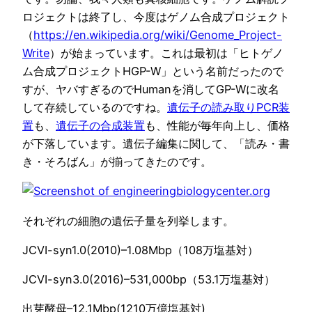
ロジェクトは終了し、今度はゲノム合成プロジェクト
（
https://en.wikipedia.org/wiki/Genome_Project-
Write
）が始まっています。これは最初は「ヒトゲノ
ム合成プロジェクトHGP-W」という名前だったので
すが、ヤバすぎるのでHumanを消してGP-Wに改名
して存続しているのですね。
遺伝子の読み取りPCR装
置
も、
遺伝子の合成装置
も、性能が毎年向上し、価格
が下落しています。遺伝子編集に関して、「読み・書
き・そろばん」が揃ってきたのです。
それぞれの細胞の遺伝子量を列挙します。
JCVI-syn1.0(2010)–1.08Mbp（108万塩基対）
JCVI-syn3.0(2016)–531,000bp（53.1万塩基対）
出芽酵母–12.1Mbp(1210万億塩基対)