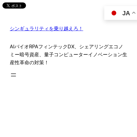
内
JA
容
を
シンギュラリティを乗り越えろ！
ス
キ
ッ
AIバイオRPAフィンテックDX、シェアリングエコノ
プ
ミー暗号資産、量子コンピューターイノベーション生
産性革命の対策！