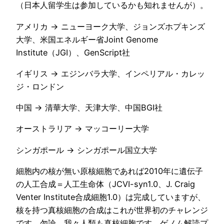
（日本人留学生は参加しているかも知れませんが）。
アメリカ → ニューヨーク大学、ジョンズホプキンズ
大学、米国エネルギー省Joint Genome
Institute（JGI）、GenScript社
イギリス → エジンバラ大学、インペリアル・カレッ
ジ・ロンドン
中国 → 清華大学、天津大学、中国BGI社
オーストラリア → マッコーリー大学
シンガポール → シンガポール国立大学
細胞内の核が無い原核細胞であれば2010年に遺伝子
の人工合成＝人工生命体（JCVI-syn1.0、J. Craig
Venter Institute合成細胞1.0）は完成していますが、
核を持つ真核細胞の合成はこれが世界初のチャレンジ
です。勿論、我々人類も真核細胞です。ゲノム解読プ