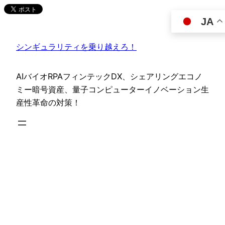
内
JA
容
を
シンギュラリティを乗り越えろ！
ス
キ
ッ
AIバイオRPAフィンテックDX、シェアリングエコノ
プ
ミー暗号資産、量子コンピューターイノベーション生
産性革命の対策！